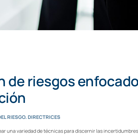
n de riesgos enfocado
ación
DEL RIESGO. DIRECTRICES
r una variedad de técnicas para discernir las incertidumbres q