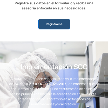
Registre sus datos en el formulario y reciba una
asesoría enfocada en sus necesidades.
Registrarse
Implementación SGC
SINAMET cuenta con especialistas en la implementación
de
ISO 9001 y la ISO/IEC 17025:2017
, en empresas que se
encuentren en el camino a una certificación de calidad o
en los primeros pasos para la acreditación ante un ente
acreditador como laboratorio en actividades de
muestreo/ensayo/calibración.